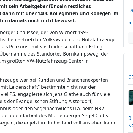
 sein Arbeitgeber für sein restliches
D
20 dann mit über 1400 Kolleginnen und Kollegen im
 ihm damals noch nicht bewusst.
P
berger Chaussee, der von Wichert 1993
schen Betrieb für Volkswagen und Nutzfahrzeuge
s Prokurist mit viel Leidenschaft und Erfolg
die Übernahme des Standortes Bornkampsweg, der
 zum größten VW-Nutzfahrzeug-Center in
CD
ahrzeuge war bei Kunden und Branchenexperten
e mit Leidenschaft“ bestimmte nicht nur den
iel PS, engagierte sich Jens Glathe auch für viele
eis der Evangelischen Stiftung Alsterdorf,
senbus oder den Segelnachwuchs u.a. beim NRV
die Jugendarbeit des Mühlenberger Segel-Clubs.
B
egeln, die er jetzt im Ruhestand voll ausleben kann.
K