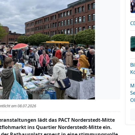
CD
B
K
Mi
Se
O
entlicht am
08.07.2026
eranstaltungen lädt das PACT Norderstedt-Mitte
htflohmarkt ins Quartier Norderstedt-Mitte ein.
h der Rathausplatz erneut in eine stimmungsvolle