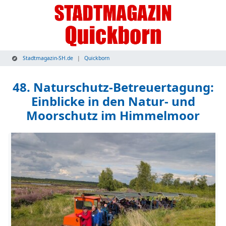
Stadtmagazin-SH.de
Quickborn
48. Naturschutz-Betreuertagung:
Einblicke in den Natur- und
Moorschutz im Himmelmoor