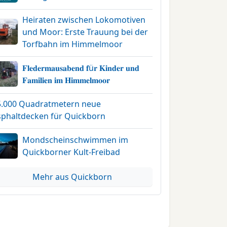
Heiraten zwischen Lokomotiven
und Moor: Erste Trauung bei der
Torfbahn im Himmelmoor
𝐅𝐥𝐞𝐝𝐞𝐫𝐦𝐚𝐮𝐬𝐚𝐛𝐞𝐧𝐝 𝐟ü𝐫 𝐊𝐢𝐧𝐝𝐞𝐫 𝐮𝐧𝐝
𝐅𝐚𝐦𝐢𝐥𝐢𝐞𝐧 𝐢𝐦 𝐇𝐢𝐦𝐦𝐞𝐥𝐦𝐨𝐨𝐫
5.000 Quadratmetern neue
sphaltdecken für Quickborn
Mondscheinschwimmen im
Quickborner Kult-Freibad
Mehr aus Quickborn