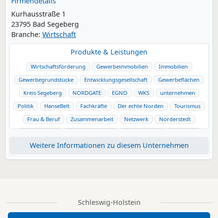
Firmendetails
Kurhausstraße 1
23795 Bad Segeberg
Branche:
Wirtschaft
Produkte & Leistungen
Wirtschaftsförderung
Gewerbeimmobilien
Immobilien
Gewerbegrundstücke
Entwicklungsgesellschaft
Gewerbeflächen
Kreis Segeberg
NORDGATE
EGNO
WKS
unternehmen
Politik
HanseBelt
Fachkräfte
Der echte Norden
Tourismus
Frau & Beruf
Zusammenarbeit
Netzwerk
Norderstedt
Kaltenkirchen
Henstedt-Ulzburg
Bad Segeberg
Wahlstedt
Weitere Informationen zu diesem Unternehmen
Trappenkamp
Bad Bramstedt
Metropolregion Hamburg
Visit Segeberg
Binnenland
regional
Schleswig-Holstein