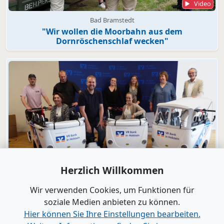
Video
Bad Bramstedt
"Wir wollen die Moorbahn aus dem
Dornröschenschlaf wecken"
Herzlich Willkommen
Video
Engagement
Wir verwenden Cookies, um Funktionen für
VR Bank in Holstein macht KiTas mobil!
soziale Medien anbieten zu können.
Hier können Sie Ihre Einstellungen bearbeiten.