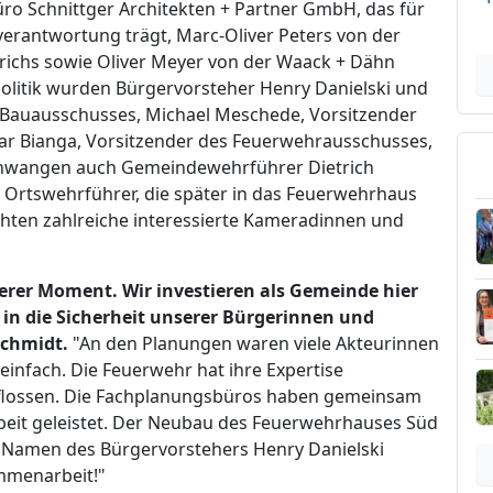
ro Schnittger Architekten + Partner GmbH, das für
erantwortung trägt, Marc-Oliver Peters von der
richs sowie Oliver Meyer von der Waack + Dähn
olitik wurden Bürgervorsteher Henry Danielski und
s Bauausschusses, Michael Meschede, Vorsitzender
r Bianga, Vorsitzender des Feuerwehrausschusses,
schwangen auch Gemeindewehrführer Dietrich
r Ortswehrführer, die später in das Feuerwehrhaus
chten zahlreiche interessierte Kameradinnen und
derer Moment. Wir investieren als Gemeinde hier
 in die Sicherheit unserer Bürgerinnen und
Schmidt.
"An den Planungen waren viele Akteurinnen
 einfach. Die Feuerwehr hat ihre Expertise
geflossen. Die Fachplanungsbüros haben gemeinsam
beit geleistet. Der Neubau des Feuerwehrhauses Süd
m Namen des Bürgervorstehers Henry Danielski
ammenarbeit!"