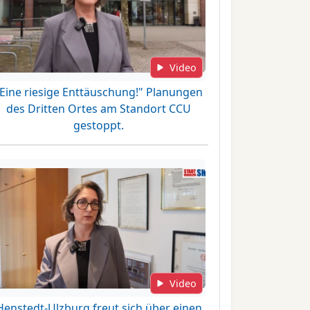
Video
"Eine riesige Enttäuschung!" Planungen
des Dritten Ortes am Standort CCU
gestoppt.
Video
Henstedt-Ulzburg freut sich über einen