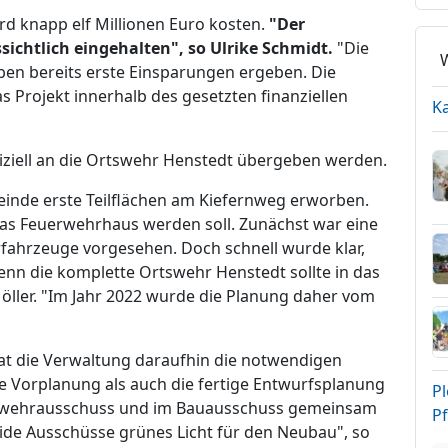
 knapp elf Millionen Euro kosten.
"Der
chtlich eingehalten", so Ulrike Schmidt.
"Die
en bereits erste Einsparungen ergeben. Die
as Projekt innerhalb des gesetzten finanziellen
K
fiziell an die Ortswehr Henstedt übergeben werden.
einde erste Teilflächen am Kiefernweg erworben.
das Feuerwehrhaus werden soll. Zunächst war eine
rfahrzeuge vorgesehen. Doch schnell wurde klar,
enn die komplette Ortswehr Henstedt sollte in das
öller. "Im Jahr 2022 wurde die Planung daher vom
t die Verwaltung daraufhin die notwendigen
e Vorplanung als auch die fertige Entwurfsplanung
Pl
uerwehrausschuss und im Bauausschuss gemeinsam
Pf
de Ausschüsse grünes Licht für den Neubau", so