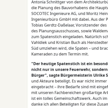
Antonia Schnittger von dem Architekturbü
die Planung des Bauvorhabens die Hauptv
SOCOTEC Ingenieure AG, und Moritz Hein
Ingenieurbüro GmbH mit dabei. Aus der P
Tobias Gerdtz-Daßelaar, Vorsitzender de
des Planungsausschusses, sowie Waldema
zum Spatenstich eingeladen. Natürlich 
Vahldiek und Kristian Buch als Henstedte
Süd umziehen wird, die Spaten – und bra
Kameraden zu dem Termin mit.
"Der heutige Spatenstich ist ein beson
nicht nur in unsere Feuerwehr, sondern
Bürger", sagte Bürgermeisterin Ulrike 
und Akteure beteiligt. Es war nicht immer
eingebracht – ihre Bedarfe sind mit ein
mit unseren Fachbereichen großartige Ar
ist ein tolles Gemeinschaftswerk. Auch i
danke ich allen Beteiligten für diese Zus