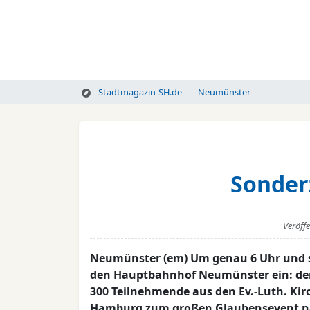
Stadtmagazin-SH.de
Neumünster
Sonder
Veröff
Neumünster (em) Um genau 6 Uhr und se
den Hauptbahnhof Neumünster ein: der 
300 Teilnehmende aus den Ev.-Luth. Kir
Hamburg zum großen Glaubensevent n