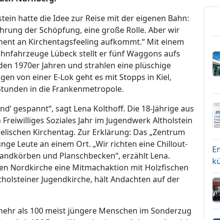
ein hatte die Idee zur Reise mit der eigenen Bahn:
hrung der Schöpfung, eine große Rolle. Aber wir
ent an Kirchentagsfeeling aufkommt.“ Mit einem
hnfahrzeuge Lübeck stellt er fünf Waggons aufs
den 1970er Jahren und strahlen eine plüschige
en von einer E-Lok geht es mit Stopps in Kiel,
tunden in die Frankenmetropole.
nd‘ gespannt“, sagt Lena Kolthoff. Die 18-Jährige aus
 Freiwilliges Soziales Jahr im Jugendwerk Altholstein
elischen Kirchentag. Zur Erklärung: Das „Zentrum
nge Leute an einem Ort. „Wir richten eine Chillout-
E
randkörben und Planschbecken“, erzählt Lena.
kü
en Nordkirche eine Mitmachaktion mit Holzfischen
tholsteiner Jugendkirche, hält Andachten auf der
 mehr als 100 meist jüngere Menschen im Sonderzug