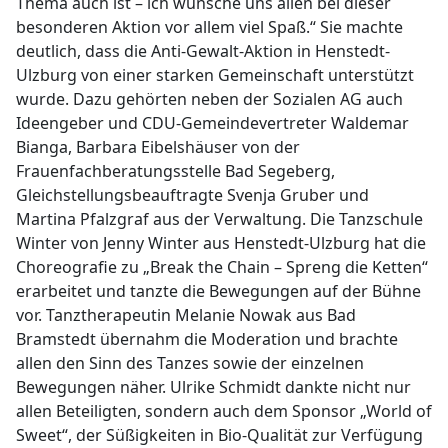
Thema auch ist – ich wünsche uns allen bei dieser
besonderen Aktion vor allem viel Spaß.“ Sie machte
deutlich, dass die Anti-Gewalt-Aktion in Henstedt-
Ulzburg von einer starken Gemeinschaft unterstützt
wurde. Dazu gehörten neben der Sozialen AG auch
Ideengeber und CDU-Gemeindevertreter Waldemar
Bianga, Barbara Eibelshäuser von der
Frauenfachberatungsstelle Bad Segeberg,
Gleichstellungsbeauftragte Svenja Gruber und
Martina Pfalzgraf aus der Verwaltung. Die Tanzschule
Winter von Jenny Winter aus Henstedt-Ulzburg hat die
Choreografie zu „Break the Chain – Spreng die Ketten“
erarbeitet und tanzte die Bewegungen auf der Bühne
vor. Tanztherapeutin Melanie Nowak aus Bad
Bramstedt übernahm die Moderation und brachte
allen den Sinn des Tanzes sowie der einzelnen
Bewegungen näher. Ulrike Schmidt dankte nicht nur
allen Beteiligten, sondern auch dem Sponsor „World of
Sweet“, der Süßigkeiten in Bio-Qualität zur Verfügung