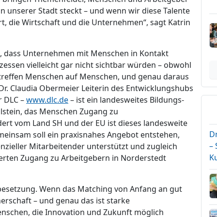
n unserer Stadt steckt – und wenn wir diese Talente
rt, die Wirtschaft und die Unternehmen“, sagt Katrin
, dass Unternehmen mit Menschen in Kontakt
essen vielleicht gar nicht sichtbar würden – obwohl
ier treffen Menschen auf Menschen, und genau daraus
Dr. Claudia Obermeier Leiterin des Entwicklungshubs
r DLC –
www.dlc.de
– ist ein landesweites Bildungs-
lstein, das Menschen Zugang zu
rt vom Land SH und der EU ist dieses landesweite
D
einsam soll ein praxisnahes Angebot entstehen,
–
zieller Mitarbeitender unterstützt und zugleich
K
erten Zugang zu Arbeitgebern in Norderstedt
nbesetzung. Wenn das Matching von Anfang an gut
tnerschaft – und genau das ist starke
nschen, die Innovation und Zukunft möglich