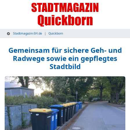
Stadtmagazin-SH.de
Quickborn
Gemeinsam für sichere Geh- und
Radwege sowie ein gepflegtes
Stadtbild