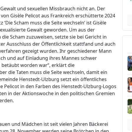
 Gewalt und sexuellen Missbrauch nicht an. Der
on Gisèle Pelicot aus Frankreich erschütterte 2024
z ‘Die Scham muss die Seite wechseln‘ ist Gisèle
sexualisierte Gewalt geworden. Um aus der
die Scham zuzuweisen, setzte sie bei Gericht in
er Ausschluss der Öffentlichkeit stattfand und auch
verfahren gezeigt wurden. Ihr geschiedener Mann
isch und auf Einladung ihres Mannes schwer
 betäubt worden war“, erklärt die
er die Taten muss die Seite wechseln, damit ein
Gemeinde Henstedt-Ulzburg setzt ein öffentliches
le Pelicot in den Farben des Henstedt-Ulzburg-Logos
ten in der Aktionswoche in den politischen Gremien
erden.
uen und Mädchen ist seit vielen Jahren Bäckerei
 zum 28. November werden seine Brötchen in den