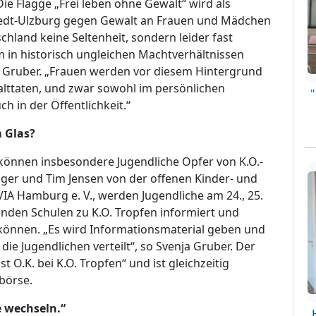
e Flagge „Frei leben ohne Gewalt“ wird als
tedt-Ulzburg gegen Gewalt an Frauen und Mädchen
chland keine Seltenheit, sondern leider fast
em in historisch ungleichen Machtverhältnissen
a Gruber. „Frauen werden vor diesem Hintergrund
lttaten, und zwar sowohl im persönlichen
h in der Öffentlichkeit.“
m Glas?
 können insbesondere Jugendliche Opfer von K.O.-
er und Tim Jensen von der offenen Kinder- und
VIA Hamburg e. V., werden Jugendliche am 24., 25.
nden Schulen zu K.O. Tropfen informiert und
 können. „Es wird Informationsmaterial geben und
ie Jugendlichen verteilt“, so Svenja Gruber. Der
 O.K. bei K.O. Tropfen“ und ist gleichzeitig
börse.
e wechseln.“