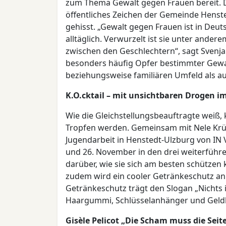
zum Thema Gewalt gegen Frauen bereit. Di
öffentliches Zeichen der Gemeinde Hens
gehisst. „Gewalt gegen Frauen ist in Deuts
alltäglich. Verwurzelt ist sie unter ander
zwischen den Geschlechtern“, sagt Svenj
besonders häufig Opfer bestimmter Gewa
beziehungsweise familiären Umfeld als auc
K.O.cktail – mit unsichtbaren Drogen i
Wie die Gleichstellungsbeauftragte weiß,
Tropfen werden. Gemeinsam mit Nele Krüg
Jugendarbeit in Henstedt-Ulzburg von IN 
und 26. November in den drei weiterführe
darüber, wie sie sich am besten schützen
zudem wird ein cooler Getränkeschutz an d
Getränkeschutz trägt den Slogan „Nichts ist
Haargummi, Schlüsselanhänger und Geld
Gisèle Pelicot „Die Scham muss die Seit