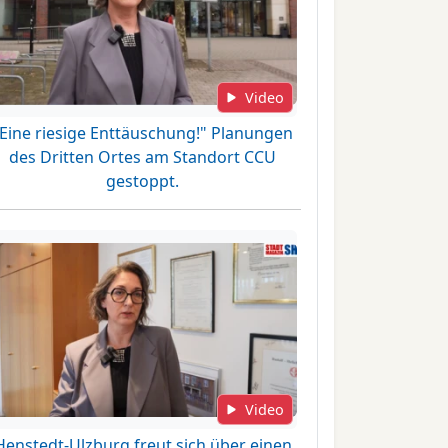
Video
"Eine riesige Enttäuschung!" Planungen
des Dritten Ortes am Standort CCU
gestoppt.
Video
Henstedt-Ulzburg freut sich über einen