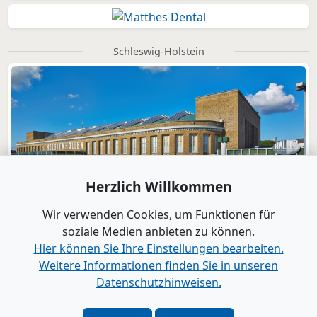
Schleswig-Holstein
Herzlich Willkommen
Wir verwenden Cookies, um Funktionen für
soziale Medien anbieten zu können.
Hier können Sie Ihre Einstellungen bearbeiten.
Weitere Informationen finden Sie in unseren
Datenschutzhinweisen.
Verlag
|
Kontakt
Impressum
|
Datenschutz
|
Barrierefreiheit
|
Bei