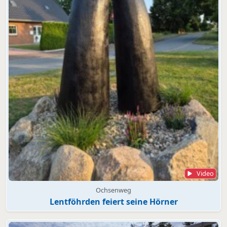
Video
Ochsenweg
Lentföhrden feiert seine Hörner