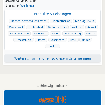
24568 Kaltenkirchen
Branche:
Wellness
Produkte & Leistungen
HolstenThermeKaltenkirchen
Holstentherme
MeinTagUrlaub
WasserWelt
Erlebnisbad
WellnessStudio
Wellness
Auszeit
SaunaWeltreise
SaunaWelt
Sauna
Entspannung
Therme
Fitnessstudio
Fitness
Resorthotel
Hotel
Kinder
Familien
Weitere Informationen zu diesem Unternehmen
Schleswig-Holstein