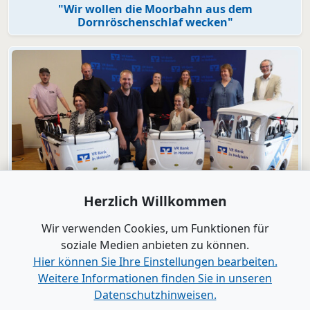
"Wir wollen die Moorbahn aus dem
Dornröschenschlaf wecken"
Herzlich Willkommen
Video
Engagement
Wir verwenden Cookies, um Funktionen für
VR Bank in Holstein macht KiTas mobil!
soziale Medien anbieten zu können.
Hier können Sie Ihre Einstellungen bearbeiten.
Weitere Informationen finden Sie in unseren
Alle Videos anzeigen
Datenschutzhinweisen.